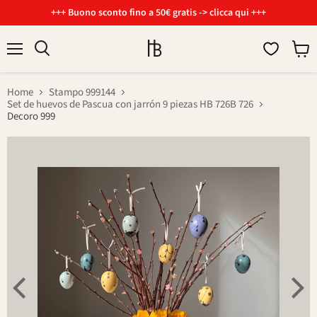
+++ Buono sconto fino a 50€ gratis -> clicca qui +++
Menu
Visual
Cerca
il
carrel
Home
Stampo 999144
Set de huevos de Pascua con jarrón 9 piezas HB 726B 726
Decoro 999