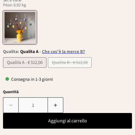
Set e varie
Peso: 0.92 kg
Qualita:
Qualita A
-
Che cos'è la merce B?
Qualita A - € 512,00
Qualita B - € 512,00
Consegna in 1-3 giorni
Quantità
Aggiungi al carrello