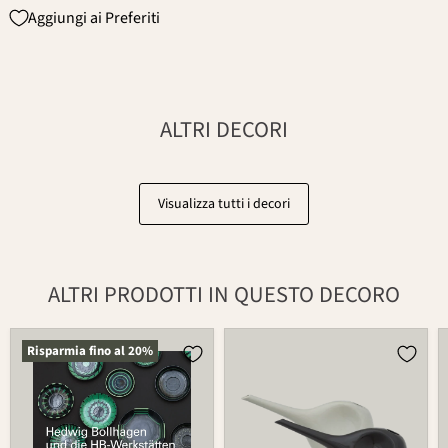
Aggiungi ai Preferiti
ALTRI DECORI
Visualizza tutti i decori
ALTRI PRODOTTI IN QUESTO DECORO
Catalogo
Rivenditori
Risparmia fino al
20
%
della
e
mostra
Galleristi
inerente
Set
la
2-
nuova
tlg.
collezione
766